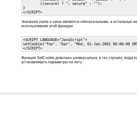
        ((secure) ? "; secure" : "");

}

Значения name и value являются обязательными, а остальные н
использования этой функции:
<SCRIPT LANGUAGE="JavaScript">

setCookie("foo", "bar", "Mon, 01-Jan-2001 00:00:00 GMT
Функция SetCookie довольно универсальна, в тех случаях, когда н
устанавливать параметры на лету.