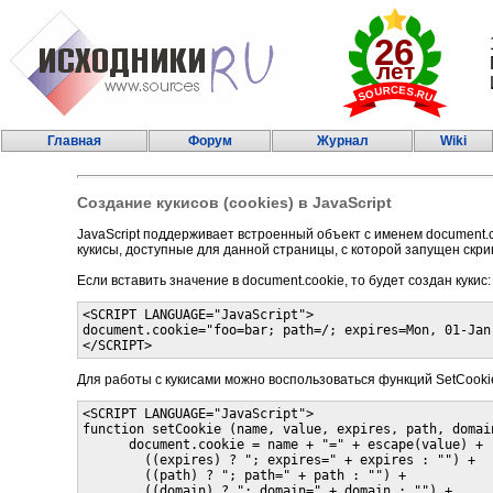
Главная
Форум
Журнал
Wiki
Создание кукисов (cookies) в JavaScript
JavaScript поддерживает встроенный объект с именем document.c
кукисы, доступные для данной страницы, с которой запущен скри
Если вставить значение в document.cookie, то будет создан кукис:
<SCRIPT LANGUAGE="JavaScript">

document.cookie="foo=bar; path=/; expires=Mon, 01-Jan-
Для работы с кукисами можно воспользоваться функций SetCooki
<SCRIPT LANGUAGE="JavaScript">

function setCookie (name, value, expires, path, domain
      document.cookie = name + "=" + escape(value) +

        ((expires) ? "; expires=" + expires : "") +

        ((path) ? "; path=" + path : "") +

        ((domain) ? "; domain=" + domain : "") +
