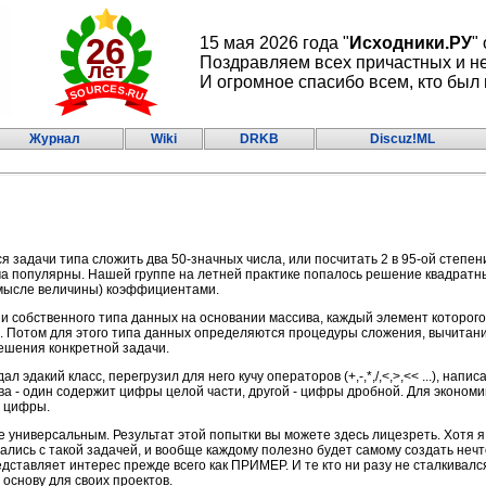
15 мая 2026 года "
Исходники.РУ
"
Поздравляем всех причастных и н
И огромное спасибо всем, кто был 
Журнал
Wiki
DRKB
Discuz!ML
 задачи типа сложить два 50-значных числа, или посчитать 2 в 95-ой степени
ма популярны. Нашей группе на летней практике попалось решение квадратн
смысле величины) коэффициентами.
и собственного типа данных на основании массива, каждый элемент которого
. Потом для этого типа данных определяются процедуры сложения, вычитани
ешения конкретной задачи.
 эдакий класс, перегрузил для него кучу операторов (+,-,*,/,<,>,<< ...), напис
ива - один содержит цифры целой части, другой - цифры дробной. Для экономи
е цифры.
е универсальным. Результат этой попытки вы можете здесь лицезреть. Хотя 
ались с такой задачей, и вообще каждому полезно будет самому создать нечт
ставляет интерес прежде всего как ПРИМЕР. И те кто ни разу не сталкивался
 основу для своих проектов.