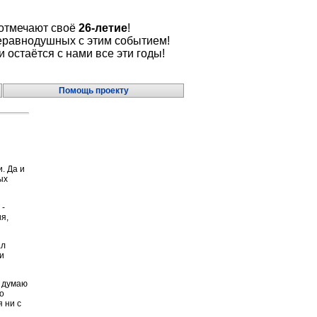
 отмечают своё
26-летие
!
еравнодушных с этим событием!
и остаётся с нами все эти годы!
Помощь проекту
. Да и
ых
 -
я,
ал
и
я думаю
о
 ни с