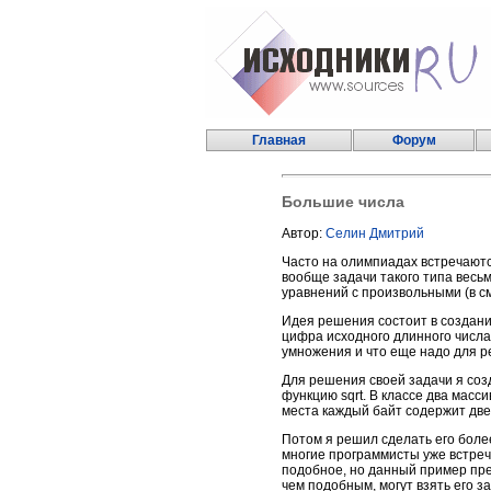
Главная
Форум
Большие числа
Автор:
Селин Дмитрий
Часто на олимпиадах встречаются
вообще задачи такого типа весь
уравнений с произвольными (в 
Идея решения состоит в создани
цифра исходного длинного числа
умножения и что еще надо для р
Для решения своей задачи я создал
функцию sqrt. В классе два масс
места каждый байт содержит дв
Потом я решил сделать его боле
многие программисты уже встреч
подобное, но данный пример пред
чем подобным, могут взять его за