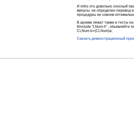
И imho это довольно сносный пр
минусы: не определен перевод из
процедуры не совсем оптимальн
В архиве лежат также и тесты на
#include "LNum.h" , обьявляйте 
CLNum b=(CLNum)a;
Скачать демонстрационный проект