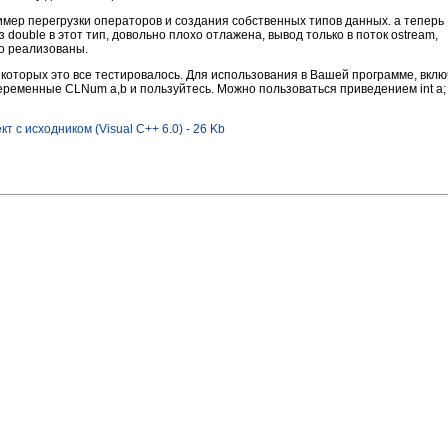
имер перегрузки операторов и создания собственных типов данных. а теперь
 double в этот тип, довольно плохо отлажена, вывод только в поток ostream,
о реализованы.
 которых это все тестировалось. Для использования в Вашей программе, вкл
переменные CLNum a,b и пользуйтесь. Можно пользоваться приведением int a;
 с исходником (Visual C++ 6.0) - 26 Kb