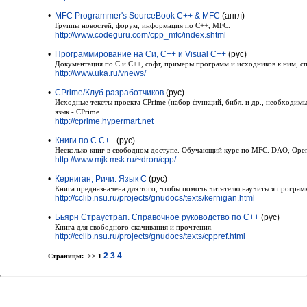
•
MFC Programmer's SourceBook C++ & MFC
(англ)
Группы новостей, форум, информация по С++, MFC.
http://www.codeguru.com/cpp_mfc/index.shtml
•
Программирование на Си, С++ и Visual C++
(рус)
Документация по С и С++, софт, примеры программ и исходников к ним, сп
http://www.uka.ru/vnews/
•
CPrime/Клуб разработчиков
(рус)
Исходные тексты проекта CPrime (набор функций, библ. и др., необходим
язык - CPrime.
http://cprime.hypermart.net
•
Книги по С С++
(рус)
Несколько книг в свободном доступе. Обучающий курс по MFC. DAO, Ope
http://www.mjk.msk.ru/~dron/cpp/
•
Керниган, Ричи. Язык C
(рус)
Книга предназначена для того, чтобы помочь читателю научиться программ
http://cclib.nsu.ru/projects/gnudocs/texts/kernigan.html
•
Бьярн Страустрап. Справочное руководство по C++
(рус)
Книга для свободного скачивания и прочтения.
http://cclib.nsu.ru/projects/gnudocs/texts/cppref.html
2
3
4
Страницы: >> 1