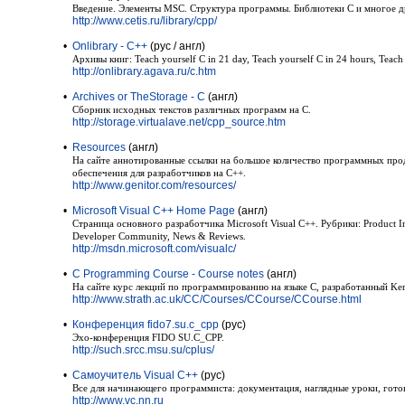
Введение. Элементы MSC. Структура программы. Библиотеки C и многое д
http://www.cetis.ru/library/cpp/
•
Onlibrary - С++
(рус / англ)
Архивы книг: Teach yourself C in 21 day, Teach yourself C in 24 hours, Teach
http://onlibrary.agava.ru/c.htm
•
Archives or TheStorage - C
(англ)
Сборник исходных текстов различных программ на C.
http://storage.virtualave.net/cpp_source.htm
•
Resources
(англ)
На сайте аннотированные ссылки на большое количество программных пр
обеспечения для разработчиков на C++.
http://www.genitor.com/resources/
•
Microsoft Visual C++ Home Page
(англ)
Cтраница основного разработчика Microsoft Visual C++. Рубрики: Product In
Developer Community, News & Reviews.
http://msdn.microsoft.com/visualc/
•
C Programming Course - Course notes
(англ)
На сайте курс лекций по программированию на языке C, разработанный Kern
http://www.strath.ac.uk/CC/Courses/CCourse/CCourse.html
•
Конференция fido7.su.c_cpp
(рус)
Эхо-конференция FIDO SU.C_CPP.
http://such.srcc.msu.su/cplus/
•
Самоучитель Visual C++
(рус)
Все для начинающего программиста: документация, наглядные уроки, гото
http://www.vc.nn.ru