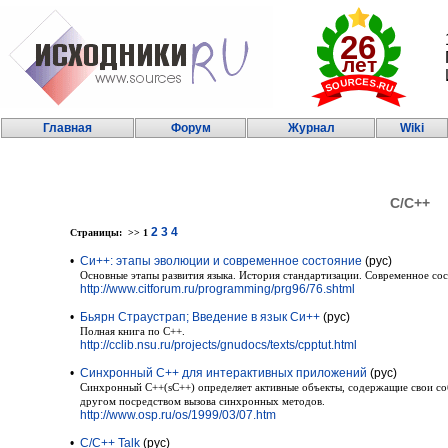
Главная
Форум
Журнал
Wiki
C/C++
2
3
4
Страницы: >> 1
•
Си++: этапы эволюции и современное состояние
(рус)
Основные этапы развития языка. История стандартизации. Современное сос
http://www.citforum.ru/programming/prg96/76.shtml
•
Бьярн Страустрап; Введение в язык Си++
(рус)
Полная книга по С++.
http://cclib.nsu.ru/projects/gnudocs/texts/cpptut.html
•
Синхронный С++ для интерактивных приложений
(рус)
Синхронный С++(sC++) определяет активные объекты, содержащие свои со
другом посредством вызова синхронных методов.
http://www.osp.ru/os/1999/03/07.htm
•
С/C++ Talk
(рус)