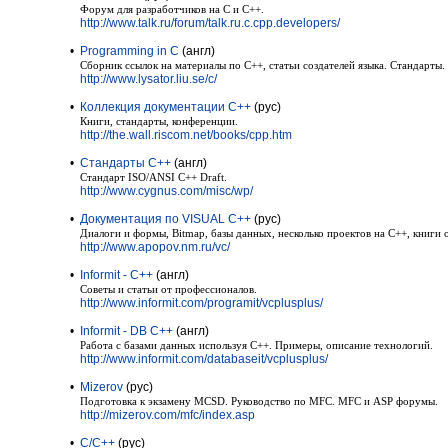
Форум для разработчиков на C и C++.
http://www.talk.ru/forum/talk.ru.c.cpp.developers/
•
Programming in C
(англ)
Сборник ссылок на материалы по С++, статьи создателей языка. Стандарты.
http://www.lysator.liu.se/c/
•
Коллекция документации С++
(рус)
Книги, стандарты, конференции.
http://the.wall.riscom.net/books/cpp.htm
•
Стандарты С++
(англ)
Стандарт ISO/ANSI C++ Draft.
http://www.cygnus.com/misc/wp/
•
Документация по VISUAL C++
(рус)
Диалоги и формы, Bitmap, базы данных, несколько проектов на С++, книги о
http://www.apopov.nm.ru/vc/
•
Informit - C++
(англ)
Советы и статьи от профессионалов.
http://www.informit.com/programit/vcplusplus/
•
Informit - DB C++
(англ)
Работа с базами данных используя С++. Примеры, описание технологий.
http://www.informit.com/databaseit/vcplusplus/
•
Mizerov
(рус)
Подготовка к экзамену MCSD. Руководство по MFC. MFC и ASP форумы.
http://mizerov.com/mfc/index.asp
•
C/C++
(рус)