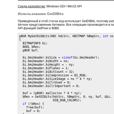
Среда разработки:
Windows GDI / Win32 API
Использование GetDIBits
Приведённый в этой статье код использует GetDIBits, поэтому раб
битное представление битмапа. Все операции производятся в л
API функций GetPixel и BitBlt.
pBGR MyGetDibBits(HDC hdcSrc, HBITMAP hBmpSrc, 
int
 nx
{

  BITMAPINFO bi;

  BOOL bRes;

  pBGR buf;

  bi.bmiHeader.biSize = 
sizeof
(bi.bmiHeader);

  bi.bmiHeader.biWidth = nx;

  bi.bmiHeader.biHeight = - ny;

  bi.bmiHeader.biPlanes = 1;

  bi.bmiHeader.biBitCount = 32;

  bi.bmiHeader.biCompression = BI_RGB;

  bi.bmiHeader.biSizeImage = nx * 4 * ny;

  bi.bmiHeader.biClrUsed = 0;

  bi.bmiHeader.biClrImportant = 0;

  buf = (pBGR) malloc(nx * 4 * ny);

  bRes = GetDIBits(hdcSrc, hBmpSrc, 0, ny, buf, &bi,

                   DIB_RGB_COLORS);

if
 (!bRes) {

    free(buf);

    buf = 0;
