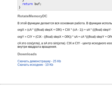
  }

return
 buf;

RotateMemoryDC
В этой функции делается вся основная работа. В функции испо
orgX = (cA * (((float) stepX + OfX) + CtX * (cA - 1)) + sA * (((float) stepY
orgY = CtY + (CtX - ((float) stepX + OfX)) * sA + cA *(((float) stepY + OfY
cA это cos(угла), а sA это sin(угла). CtX и CtY - центр исходного 
внутри квадрата вращения.
Downloads
Скачать демонстрашку - 25 Kb
Скачать исходник - 10 Kb