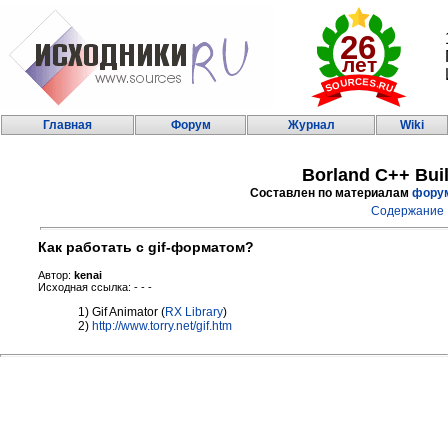
Главная
Форум
Журнал
Wiki
Borland C++ Bui
Составлен по материалам
фору
Содержание
Как работать с gif-форматом?
Автор:
kenai
Исходная ссылка: - - -
1) Gif Animator (
RX Library
)
2)
http://www.torry.net/gif.htm