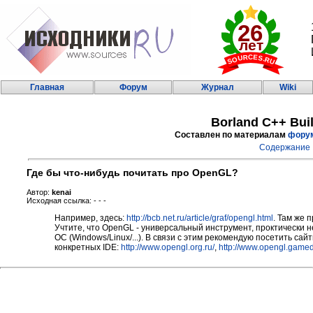
Главная
Форум
Журнал
Wiki
Borland C++ Bui
Составлен по материалам
фору
Содержание
Где бы что-нибудь почитать про OpenGL?
Автор:
kenai
Исходная ссылка: - - -
Например, здесь:
http://bcb.net.ru/article/graf/opengl.html
. Там же
Учтите, что OpenGL - универсальный инструмент, проктически н
ОС (Windows/Linux/...). В связи с этим рекомендую посетить са
конкретных IDE:
http://www.opengl.org.ru/
,
http://www.opengl.gamed