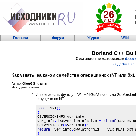
Главная
Форум
Журнал
Wiki
Borland C++ Bui
Составлен по материалам
фору
Содержание
Как узнать, на каком семействе операционок (NT или 9x)
Автор:
OlegGG
,
trainer
Исходная ссылка: - - -
Использовать функцию WinAPI GetVersion или GetVersion
запущена на NT:
bool 
isNT
()

OSVERSIONINFO ver_info
ver_info
.
dwOSVersionInfoSize 
= 
sizeof
(
OSVERSIO
GetVersionEx
(&
ver_info
return 
(
ver_info
.
dwPlatformId 
== 
VER_PLATFORM_