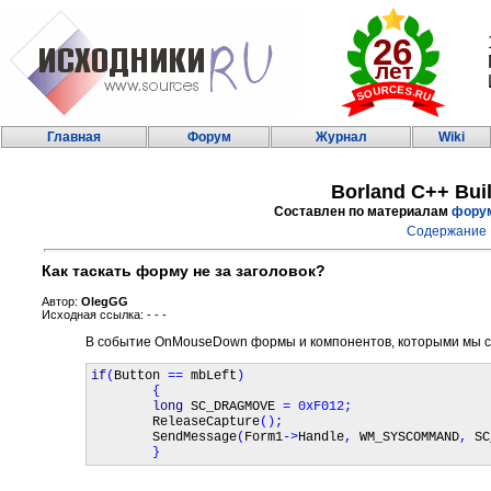
Главная
Форум
Журнал
Wiki
Borland C++ Bui
Составлен по материалам
фору
Содержание
Как таскать форму не за заголовок?
Автор:
OlegGG
Исходная ссылка: - - -
В событие OnMouseDown формы и компонентов, которыми мы со
if
(
Button 
== 
mbLeft
)

        {

long 
SC_DRAGMOVE 
= 0xF012;

ReleaseCapture
();

SendMessage
(
Form1
->
Handle
, 
WM_SYSCOMMAND
, 
SC