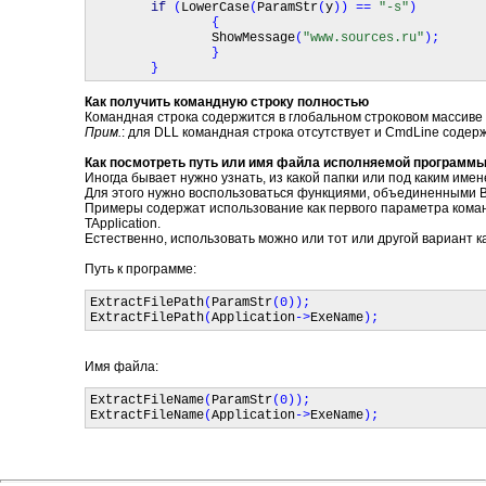
if 
(
LowerCase
(
ParamStr
(
y
)) == 
"-s"
)

                {

ShowMessage
(
"www.sources.ru"
);

                }

Как получить командную строку полностью
Командная строка содержится в глобальном строковом массиве
Прим.
: для DLL командная строка отсутствует и CmdLine содер
Как посмотреть путь или имя файла исполняемой программ
Иногда бывает нужно узнать, из какой папки или под каким им
Для этого нужно воспользоваться функциями, объединенными 
Примеры содержат использование как первого параметра команд
TApplication.
Естественно, использовать можно или тот или другой вариант 
Путь к программе:
ExtractFilePath
(
ParamStr
ExtractFilePath
(
Application
->
ExeName
Имя файла:
ExtractFileName
(
ParamStr
ExtractFileName
(
Application
->
ExeName