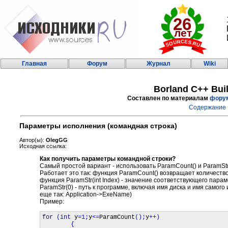
Главная
Форум
Журнал
Wiki
Borland C++ Bui
Составлен по материалам
фору
Содержание
Параметры исполнения (командная строка)
Автор(ы):
OlegGG
Исходная ссылка:
Как получить параметры командной строки?
Самый простой вариант - использовать ParamCount() и ParamStr(i
Работает это так: функция ParamCount() возвращает количеств
функция ParamStr(int Index) - значение соответствующего парам
ParamStr(0) - путь к программе, включая имя диска и имя самог
еще так: Application->ExeName)
Пример:
for 
(
int 
y
=1;
y
<=
ParamCount
();
y
++)

        {
