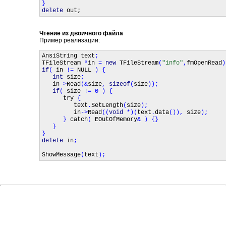
delete 
out;
Чтение из двоичного файла
Пример реализации:
AnsiString text
TFileStream 
*
in 
= 
new 
TFileStream
(
"info"
,
fmOpenRead
)
if
( 
in 
!= 
NULL 
) { 

int 
size
; 

in
->
Read
(&
size
, 
sizeof
(
size
)); 

if
( 
size 
!= 0 ) { 

try 
{ 

text
.
SetLength
(
size
); 

in
->
Read
((
void 
*)(
text
.
data
()), 
size
); 

      } 
catch
( 
EOutOfMemory
& ) {} 

   } 

delete 
in
; 

ShowMessage
(
text