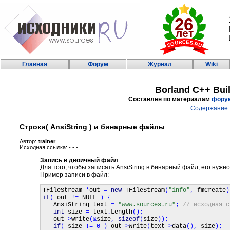
Главная
Форум
Журнал
Wiki
Borland C++ Bui
Составлен по материалам
фору
Содержание
Строки( AnsiString ) и бинарные файлы
Автор:
trainer
Исходная ссылка: - - -
Запись в двоичный файл
Для того, чтобы записать AnsiString в бинарный файл, его нужно
Пример записи в файл:
TFileStream 
*
out 
= 
new 
TFileStream
(
"info"
, 
fmCreate
)
if
( 
out 
!= 
NULL 
) { 

AnsiString text 
= 
"www.sources.ru"
; 
// исходная с
int 
size 
= 
text
.
Length
();

out
->
Write
(&
size
, 
sizeof
(
size
)); 

if
( 
size 
!= 0 ) 
out
->
Write
(
text
->
data
(), 
size
); 
