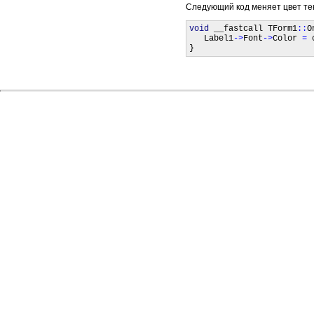
Следующий код меняет цвет тек
void
 __fastcall TForm1
::
O
   Label1
->
Font
->
Color 
= 
}