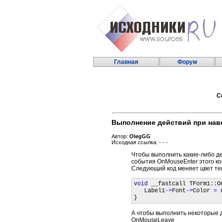
Главная
Форум
С
Выполнение действий при нав
Автор:
OlegGG
Исходная ссылка: - - -
Чтобы выполнить какие-либо де
события OnMouseEnter этого к
Следующий код меняет цвет тек
void
 __fastcall TForm1
::
O
   Label1
->
Font
->
Color 
= 
}
А чтобы выполнить некоторые д
OnMouseLeave