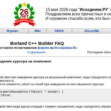
15 мая 2026 года "
Исходники.РУ
"
Поздравляем всех причастных и н
И огромное спасибо всем, кто был 
Журнал
Wiki
DRKB
Discuz!ML
Borland C++ Builder FAQ
оставлен по материалам
форума
на
Исходниках.Ru
Содержание
Последнее обнов
едении курсора на компонент
йствия при наведении курсора на визуальный компонент, надо определить о
омпонента.
ста элемента Label1 на синий при наведении на него мышиного курсора:
nLabel1MouseEnter(TObject 
*
 Sender) {

clBlue
;   
ействия когда курсор покидает элемент управления, надо определить обраб