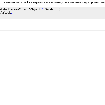
ста элемента Label1 на черный в тот момент, когда мышиный курсор покидает
nLabel1MouseEnter(TObject 
*
 Sender) {

clBlack
;