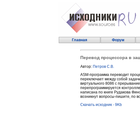
Главная
Форум
Перевод процессора в з
Автор:
Петров С.В.
ASM-программа переводит проце
переключает между собой задачи: 
виртуального 8086 с прерыванием
перепрограммируется контролле
написана по книге Рудакова Фин
возникнут вопросы-пишите, по в
Скачать исходник - 9Kb