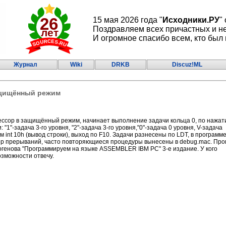
15 мая 2026 года "
Исходники.РУ
"
Поздравляем всех причастных и н
И огромное спасибо всем, кто был 
Журнал
Wiki
DRKB
Discuz!ML
ащищённый режим
ссор в защищённый режим, начинает выполнение задачи кольца 0, по нажа
"1"-задача 3-го уровня, "2"-задача 3-го уровня,"0"-задача 0 уровня, V-задача
 int 10h (вывод строки), выход по F10. Задачи разнесены по LDT, в программ
р прерываний, часто повторяющиеся процедуры вынесены в debug.mac. Про
огенова "Программируем на языке ASSEMBLER IBM PC" 3-е издание. У кого
озможности отвечу.