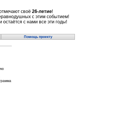
 отмечают своё
26-летие
!
еравнодушных с этим событием!
и остаётся с нами все эти годы!
Помощь проекту
тию
е
грамма