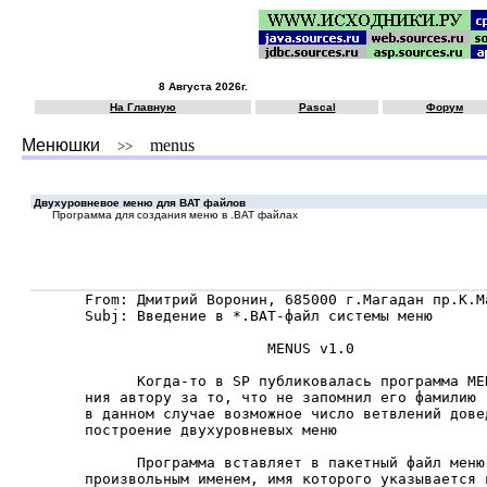
8 Августа 2026г.
На Главную
Pascal
Форум
Менюшки
menus
>>
Двухуровневое меню для BAT файлов
Программа для создания меню в .BAT файлах
From: Дмитрий Воронин, 685000 г.Магадан пр.К.Ма
Subj: Введение в *.BAT-файл системы меню

                     MENUS v1.0

      Когда-то в SP публиковалась программа ME
ния автору за то, что не запомнил его фамилию 
в данном случае возможное число ветвлений дове
построение двухуровневых меню

      Программа вставляет в пакетный файл меню
произвольным именем, имя которого указывается 