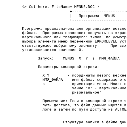
{> Cut here. FileName= MENUS.DOC }

                     +------------------------+
                     |   Программа  MENUS     |
                     +------------------------+
Программа предназначена для организации ветвле
файлах.  Программа позволяет получать на экран
вертикального или "падающего" типов  по усмотр
выбора элемента меню переменной ERRORLEVEL уст
ответствующее выбранному элементу.     При вых
устанавливается значение 0.

       Запуск:    MENUS  X  Y  s  ИМЯ_ФАЙЛА

       Параметры командной строки:

         Х,Y        - координаты левого верхнег
         ИМЯ_ФАЙЛА  - имя файла, содержащего оп
         s          - ориентация меню. Может пр
                      чение "V" - вертикальное 
                      ризонтальное'

         Примечание: Если в командной строке яв
         путь доступа, то файл данных ищется в 
         логе а затем по пути доступа из AUTOEX
                  Структура записи в файле данн