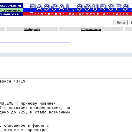
Информер
Страны мира
ркса 43/19

NU.EXE ( приношу извине-

) с похожими возможностями, но

дено до 225, и стало возможным

, описанное в файле с

в качестве параметра
