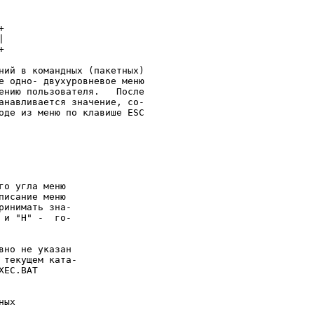






ний в командных (пакетных)

е одно- двухуровневое меню

ению пользователя.   После

анавливается значение, со-

оде из меню по клавише ESC

о угла меню

исание меню

инимать зна-

и "H" -  го-

но не указан

текущем ката-

EC.BAT

ых
