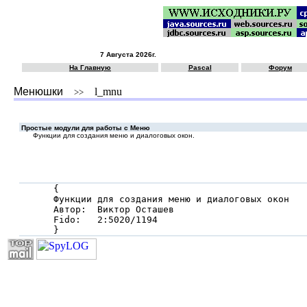
7 Августа 2026г.
На Главную
Pascal
Форум
Менюшки
l_mnu
>>
Простые модули для работы с Меню
Функции для создания меню и диалоговых окон.
{

Функции для создания меню и диалоговых окон

Автор:  Виктор Осташев

Fido:   2:5020/1194

}