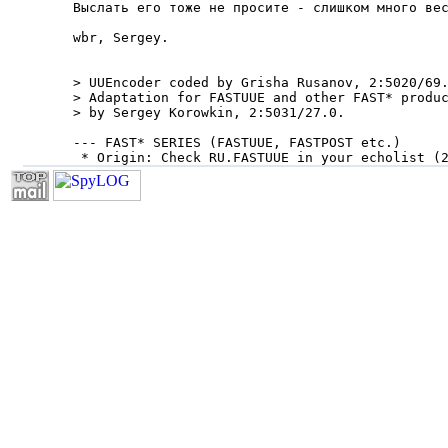
Выслать его тоже не пpосите - слишком много вес
wbr, Sergey.

> UUEncoder coded by Grisha Rusanov, 2:5020/69.
> Adaptation for FASTUUE and other FAST* produc
> by Sergey Korowkin, 2:5031/27.0.

--- FAST* SERIES (FASTUUE, FASTPOST etc.)

 * Origin: Check RU.FASTUUE in your echolist (