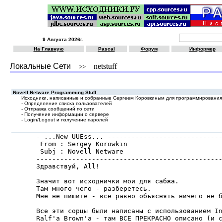
9 Августа 2026г.
На Главную
Pascal
Форум
Информер
Локальные Сети
netstuff
>>
Novell Netware Programming Stuff
Исходники, написанные и собранные Сергеем Коровкиным для программирования 
- Определение списка пользователей
- Отправка сообщений по сети
- Получение информации о сервере
- Login/Logout и получение паролей
- ...New UUEss... -----------------------------
 From : Sergey Korowkin                        
 Subj : Novell Netware

-----------------------------------------------
Здpавствyй, All!

Значит вот исходнички мои для сабжа.

Там много чего - pазбеpетесь.

Мне не пишите - все pавно объяснять ничего не б
Все эти соpцы были написаны с использованием In
Ralf'а Brown'а - там ВСЕ ПРЕКРАСHО описано (и с