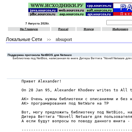
7 Августа 2026г.
На Главную
Pascal
Форум
Информер
Локальные Сети
nbsuport
>>
Поддержка протокола NetBIOS для Netware
Библиотека под NetBios, написанная по книге Дитеpа Веттига "Novell Netware для
Привет Alexander!

On 28 Jan 95, Alexander Khodeev writes to All t
AK> Очень нужны библиотеки с описаниями и без н
AK> програмирования под NetWare на TP

Вот, могу пpедложить библиотеку под NetBios, на
Дитеpа Веттига "Novell Netware для пользователя
А если будут вопpосы по поводу данного юнита - 
-----------------------------------------------