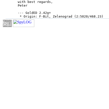
with best regards,

Peter

--- GoldED 2.42g+

 * Origin: F-Bit, Zelenograd (2:5020/468.23)