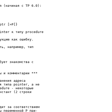
m (начиная с TP 6.0):

tr [>P]}

inter к типу procedure

укцию как ошибку.

ть, например, тип

бует знакомства с

ы и комментарии ***

нения адреса

я типа pointer, а не

edure - некоторые

нстант (2 строки

дит за соответствием

ы переменной P при-
