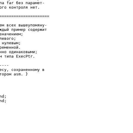
па far без парамет-

ого контроля нет.

=====================

ем всех вышеупомяну-

ждый пример содержит

начением;

евого;

нулевым;

еменной.

нно одинаковыми;

 типа ExecPtr.

---

есу, сохраненному в

ором asm. }

d;

d;
