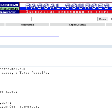
Информер
Страны мира
erna.msk.su>

 адресу в Turbo Pascal'е.

е адресу

ация:

дуры без параметров;
