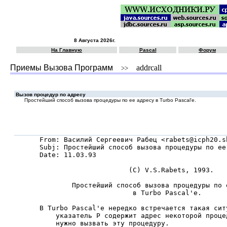
8 Августа 2026г.
На Главную
Pascal
Форум
Приемы Вызова Программ
addrcall
>>
Вызов процедур по адресу
Простейший способ вызова процедуры по ее адресу в Turbo Pascal'е.
From: Василий Сергеевич Рабец <rabets@icph20.sh
Subj: Простейший способ вызова процедуры по ее
Date: 11.03.93

                      (C) V.S.Rabets, 1993.

        Простейший способ вызова процедуры по е
                       в Turbo Pascal'е.

В Turbo Pascal'е нередко встречается такая ситу
    указатель P содержит адрес некоторой проце
    нужно вызвать эту процедуру.
