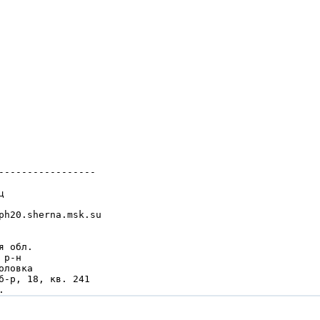
-----------------



ph20.sherna.msk.su

 обл.

р-н

ловка

б-р, 18, кв. 241

.