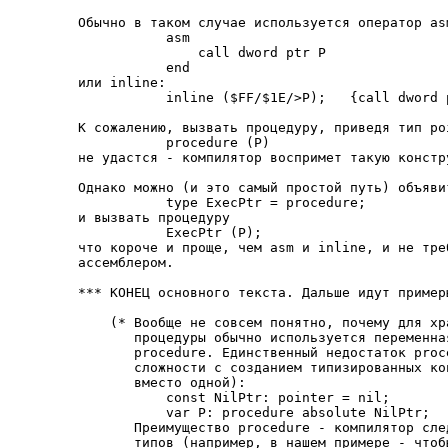
Обычно в таком случае используется оператор as
           asm

               call dword ptr P

           end

или inline:

           inline ($FF/$1E/>P);   {call dword p
К сожалению, вызвать процедуру, приведя тип po
           procedure (P)

не удастся - компилятор воспримет такую констр
Однако можно (и это самый простой путь) объяви
           type ExecPtr = procedure;

и вызвать процедуру

           ExecPtr (P);

что короче и проще, чем asm и inline, и не тре
ассемблером.

*** КОНЕЦ основного текста. Дальше идут пример
    (* Вообще не совсем понятно, почему для хра
       процедуры обычно используется переменна
       procedure. Единственный недостаток proc
       сложности с созданием типизированных ко
       вместо одной):

           const NilPtr: pointer = nil;

           var P: procedure absolute NilPtr;

       Преимущество procedure - компилятор сле
       типов (например, в нашем примере - чтоб