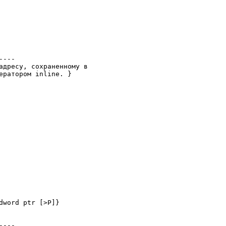
---

адресу, сохраненному в

ератором inline. }

word ptr [>P]}

---
