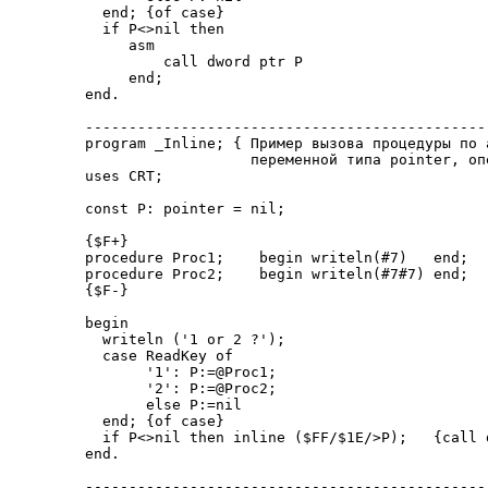
  end; {of case}

  if P<>nil then

     asm

         call dword ptr P

     end;

end.

-----------------------------------------------
program _Inline; { Пример вызова процедуры по 
                   переменной типа pointer, оп
uses CRT;

const P: pointer = nil;

{$F+}

procedure Proc1;    begin writeln(#7)   end;

procedure Proc2;    begin writeln(#7#7) end;

{$F-}

begin

  writeln ('1 or 2 ?');

  case ReadKey of

       '1': P:=@Proc1;

       '2': P:=@Proc2;

       else P:=nil

  end; {of case}

  if P<>nil then inline ($FF/$1E/>P);   {call d
end.

-----------------------------------------------