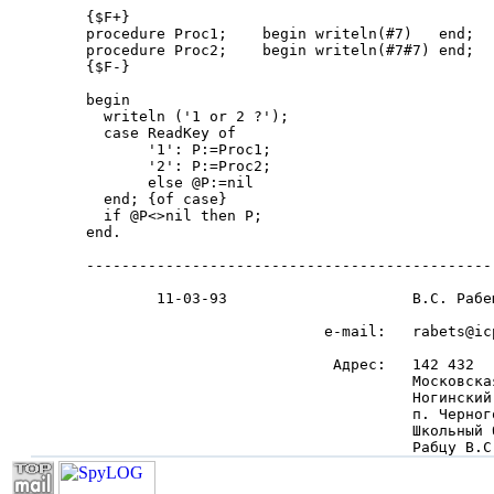
{$F+}

procedure Proc1;    begin writeln(#7)   end;

procedure Proc2;    begin writeln(#7#7) end;

{$F-}

begin

  writeln ('1 or 2 ?');

  case ReadKey of

       '1': P:=Proc1;

       '2': P:=Proc2;

       else @P:=nil

  end; {of case}

  if @P<>nil then P;

end.

----------------------------------------------
        11-03-93                     В.С. Рабец
                           e-mail:   rabets@ic
                            Адрес:   142 432

                                     Московская
                                     Ногинский 
                                     п. Черного
                                     Школьный 
                                     Рабцу В.С