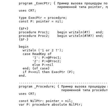
program _ExecPtr; { Пример вызова процедуры по
                    переменной типа pointer, п
uses CRT;

type ExecPtr = procedure;

const P: pointer = nil;

{$F+}

procedure Proc1;    begin writeln(#7)   end;

procedure Proc2;    begin writeln(#7#7) end;

{$F-}

begin

  writeln ('1 or 2 ?');

  case ReadKey of

       '1': P:=@Proc1;

       '2': P:=@Proc2;

       else P:=nil

  end; {of case}

  if P<>nil then ExecPtr (P);

end.

-----------------------------------------------
program _Procedure; { Пример вызова процедуры 
                      переменной типа procedure
uses CRT;

const NilPtr: pointer = nil;

var P: procedure absolute NilPtr;
