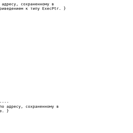
 адресу, сохраненному в

риведением к типу ExecPtr. }

---

по адресу, сохраненному в

. }
