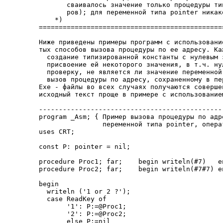
       сваивалось значение только процедуры ти
       ров); для переменной типа pointer никак
    *)

==============================================
Ниже приведены примеры программ с использовани
тых способов вызова процедуры по ее адресу. Ка
  создание типизированной константы с нулевым з
  присвоение ей некоторого значения, в т.ч. нул
  проверку, не является ли значение переменной 
  вызов процедуры по адресу, сохраненному в пер
Exe - файлы во всех случаях получаются соверше
исходный текст проще в примере с использованием
-----------------------------------------------
program _Asm; { Пример вызова процедуры по адр
                переменной типа pointer, операт
uses CRT;

const P: pointer = nil;

procedure Proc1; far;    begin writeln(#7)   en
procedure Proc2; far;    begin writeln(#7#7) en
begin

  writeln ('1 or 2 ?');

  case ReadKey of

       '1': P:=@Proc1;

       '2': P:=@Proc2;

       else P:=nil
